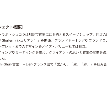
ジェクト概要】
トラボ・ショコラは那覇市首里に店を構えるスイーツショップ。同店の
「Shulien（シュリアン）」を開発。ブランドネーミングやブランド
ーフレットまでのデザインをノイズ・バリュー社では担当。
ティングやミーティングを重ね、クライアントの思いと首里の歴史を踏
した。
lien=Shuli(首里）＋Lien(フランス語で「繋がり」「縁」「絆」）を組