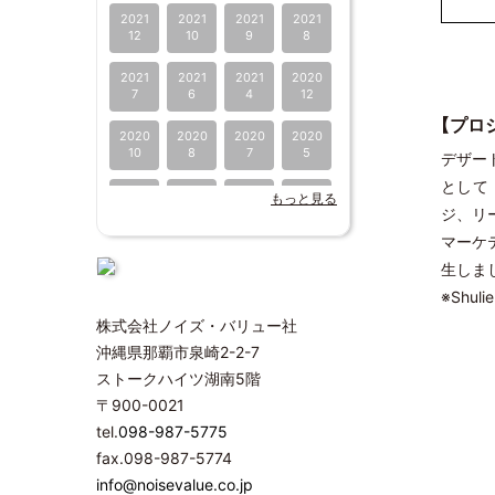
2021
2021
2021
2021
12
10
9
8
2021
2021
2021
2020
7
6
4
12
【プロ
2020
2020
2020
2020
10
8
7
5
デザー
として
2020
2020
2019
2019
もっと見る
4
1
10
9
ジ、リ
マーケ
2019
2019
2019
2019
生しま
6
4
2
1
※Shu
2018
2018
2018
2018
株式会社ノイズ・バリュー社
12
11
8
7
沖縄県那覇市泉崎2-2-7
2018
2018
2017
2017
ストークハイツ湖南5階
4
2
12
11
〒900-0021
2017
2016
2016
2016
tel.
098-987-5775
4
12
10
9
fax.098-987-5774
info@noisevalue.co.jp
2016
2016
2016
2016