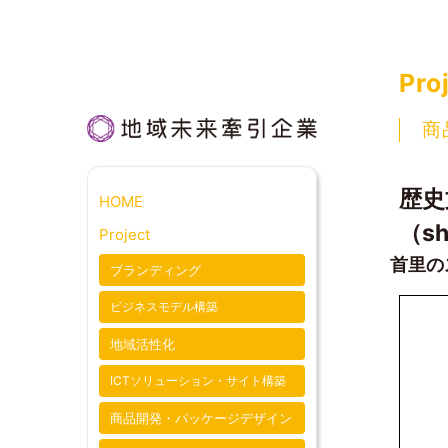
NoiseValu
Pro
商
歴史
HOME
（sh
Project
首里の
ブランディング
ビジネスモデル構築
地域活性化
ICTソリューション・サイト構築
商品開発・パッケージデザイン