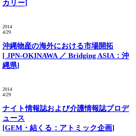
カリー
]
2014
4/29
沖縄物産の海外における市場開拓
[
JPN-OKINAWA ／ Bridging ASIA：沖
縄県
]
2014
4/29
ナイト情報誌および介護情報誌プロデ
ュース
[
GEM・結くる：アトミック企画
]