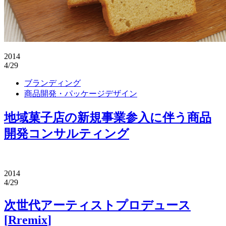
2014
4/29
ブランディング
商品開発・パッケージデザイン
地域菓子店の新規事業参入に伴う商品
開発コンサルティング
2014
4/29
次世代アーティストプロデュース
[
Rremix
]