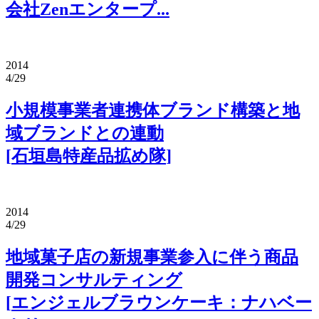
会社Zenエンタープ
...
2014
4/29
小規模事業者連携体ブランド構築と地
域ブランドとの連動
[
石垣島特産品拡め隊
]
2014
4/29
地域菓子店の新規事業参入に伴う商品
開発コンサルティング
[
エンジェルブラウンケーキ：ナハベー