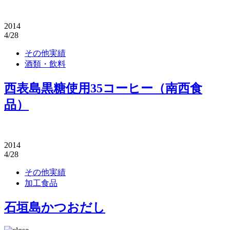
2014
4/28
その他実績
酒類・飲料
西表島黒糖使用35コーヒー（南西食
品）
2014
4/28
その他実績
加工食品
石垣島かつおだし