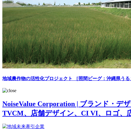
地域農作物の活性化プロジェクト ［照間ビーグ：沖縄県うる
NoiseValue Corporation
TVCM、店舗デザイン、CI VI、ロゴ、