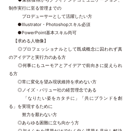
制作実行に至る管理までの
プロデューサーとして活躍したい方
●Illustrator・Photoshopスキル必須
●PowerPoint基本スキル尚可
【求める人物像】
◎プロフェッショナルとして既成概念に囚われず真
のアイデアと実行力のある方
◎何事にもユーモアとアイデアで前向きに捉えられ
る方
◎常に変化を望み現状維持を求めない方
◎ノイズ・バリュー社の経営理念である
「なりたい姿をカタチに」「共にブランドを創
る」を実現するために
努力を厭わない方
◎あらゆる困難に立ち向かう方
◎与えられた課題だけでなく自ら課題を見出し解決