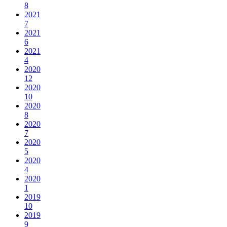
8
2021
7
2021
6
2021
4
2020
12
2020
10
2020
8
2020
7
2020
5
2020
4
2020
1
2019
10
2019
9