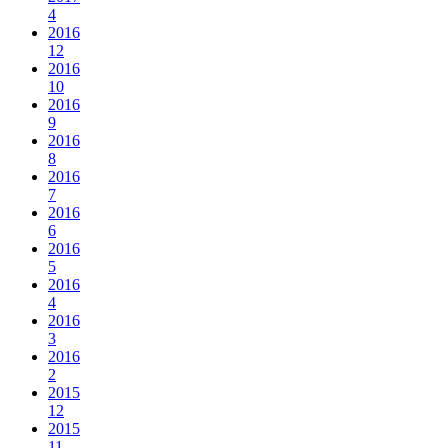
4
2016
12
2016
10
2016
9
2016
8
2016
7
2016
6
2016
5
2016
4
2016
3
2016
2
2015
12
2015
11