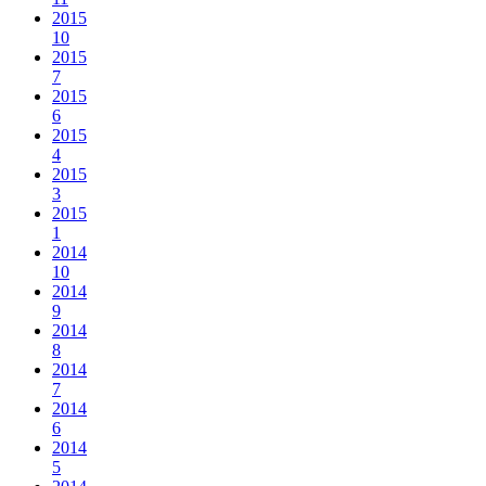
2015
10
2015
7
2015
6
2015
4
2015
3
2015
1
2014
10
2014
9
2014
8
2014
7
2014
6
2014
5