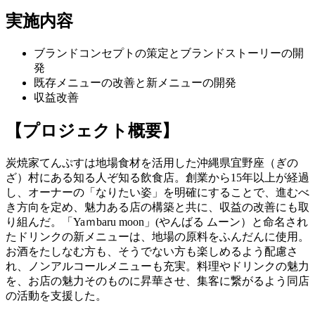
実施内容
ブランドコンセプトの策定とブランドストーリーの開
発
既存メニューの改善と新メニューの開発
収益改善
【プロジェクト概要】
炭焼家てんぷすは地場食材を活用した沖縄県宜野座（ぎの
ざ）村にある知る人ぞ知る飲食店。創業から15年以上が経過
し、オーナーの「なりたい姿」を明確にすることで、進むべ
き方向を定め、魅力ある店の構築と共に、収益の改善にも取
り組んだ。「Yaｍbaru moon」(やんばる ムーン）と命名され
たドリンクの新メニューは、地場の原料をふんだんに使用。
お酒をたしなむ方も、そうでない方も楽しめるよう配慮さ
れ、ノンアルコールメニューも充実。料理やドリンクの魅力
を、お店の魅力そのものに昇華させ、集客に繋がるよう同店
の活動を支援した。