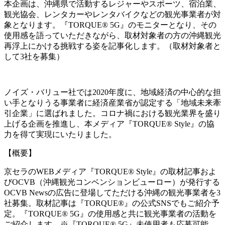
本企画は、沖縄県で活動するレジャーやスポーツ、宿泊業、
観光協会、レンタカーやレンタバイクなどの観光事業者が対
象となります。『TORQUE® 5G』のモニターとなり、その
使用感を語っていただきながら、取材対象者の方の沖縄観光
再浮上にかける挑戦する姿を記事化します。（取材対象者と
して3社を募集）
ノイズ・バリュー社では2020年度に、地域経済の中心的な担
い手となりうる事業者に経済産業省が認定する「地域未来牽
引企業」に選ばれました。コロナ禍における観光業界を盛り
上げる企画を推進し、本メディア『TORQUE® Style』の協
力を得て実現にいたりました。
【概要】
京セラのWEBメディア『TORQUE® Style』の取材記事およ
びOCVB（沖縄観光コンベンションビューロー）が発行する
OCVB Newsの広告に登場してただける沖縄の観光事業者を3
社募集。取材記事は『TORQUE®』の公式SNSでもご紹介予
定。『TORQUE® 5G』の使用感と共に観光事業者の活動を
ご紹介します。※『TORQUE® 5G』未使用者も応募可能。