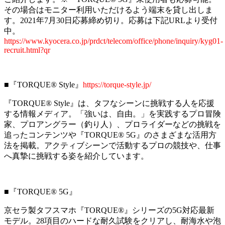
その場合はモニター利用いただけるよう端末を貸し出しま
す。2021年7月30日応募締め切り。応募は下記URLより受付
中。
https://www.kyocera.co.jp/prdct/telecom/office/phone/inquiry/kyg01-
recruit.html?qr
■『TORQUE® Style』
https://torque-style.jp/
『TORQUE® Style』は、タフなシーンに挑戦する人を応援
する情報メディア。「強いは、自由。」を実践するプロ冒険
家、プロアングラー（釣り人）、プロライダーなどの挑戦を
追ったコンテンツや『TORQUE® 5G』のさまざまな活用方
法を掲載。アクティブシーンで活動するプロの競技や、仕事
へ真摯に挑戦する姿を紹介しています。
■『TORQUE® 5G』
京セラ製タフスマホ『TORQUE®』シリーズの5G対応最新
モデル。28項目のハードな耐久試験をクリアし、耐海水や泡