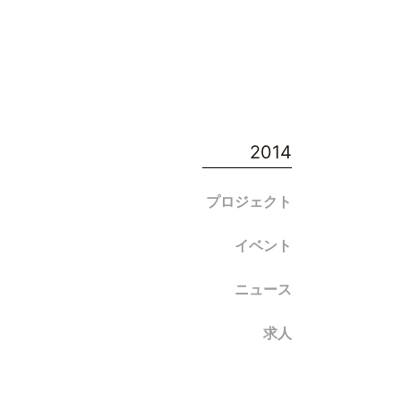
〈企画、商品開発、ブランディング、グラフィック、TVCM、店舗デザイン
2014
プロジェクト
イベント
ニュース
求人